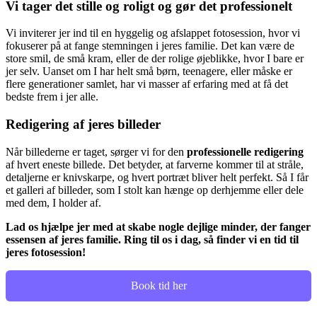
Vi tager det stille og roligt og gør det professionelt
Vi inviterer jer ind til en hyggelig og afslappet fotosession, hvor vi
fokuserer på at fange stemningen i jeres familie. Det kan være de
store smil, de små kram, eller de der rolige øjeblikke, hvor I bare er
jer selv. Uanset om I har helt små børn, teenagere, eller måske er
flere generationer samlet, har vi masser af erfaring med at få det
bedste frem i jer alle.
Redigering af jeres billeder
Når billederne er taget, sørger vi for den
professionelle redigering
af hvert eneste billede. Det betyder, at farverne kommer til at stråle,
detaljerne er knivskarpe, og hvert portræt bliver helt perfekt. Så I får
et galleri af billeder, som I stolt kan hænge op derhjemme eller dele
med dem, I holder af.
Lad os hjælpe jer med at skabe nogle dejlige minder, der fanger
essensen af jeres familie. Ring til os i dag, så finder vi en tid til
jeres fotosession!
Book tid her