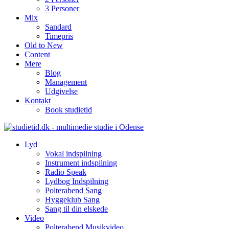
3 Personer
Mix
Sandard
Timepris
Old to New
Content
Mere
Blog
Management
Udgivelse
Kontakt
Book studietid
Lyd
Vokal indspilning
Instrument indspilning
Radio Speak
Lydbog Indspilning
Polterabend Sang
Hyggeklub Sang
Sang til din elskede
Video
Polterabend Musikvideo