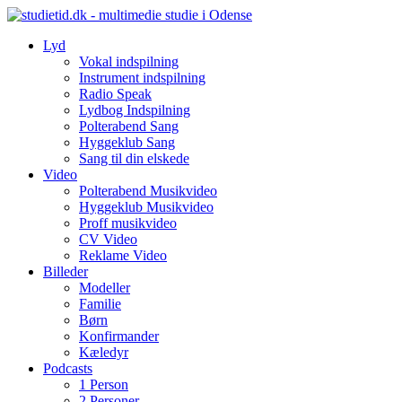
Skip
to
Lyd
content
Vokal indspilning
Instrument indspilning
Radio Speak
Lydbog Indspilning
Polterabend Sang
Hyggeklub Sang
Sang til din elskede
Video
Polterabend Musikvideo
Hyggeklub Musikvideo
Proff musikvideo
CV Video
Reklame Video
Billeder
Modeller
Familie
Børn
Konfirmander
Kæledyr
Podcasts
1 Person
2 Personer