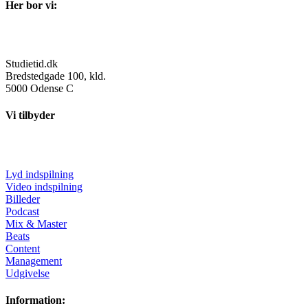
Her bor vi:
Studietid.dk
Bredstedgade 100, kld.
5000 Odense C
Vi tilbyder
Lyd indspilning
Video indspilning
Billeder
Podcast
Mix & Master
Beats
Content
Management
Udgivelse
Information: