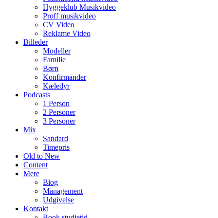
Hyggeklub Musikvideo
Proff musikvideo
CV Video
Reklame Video
Billeder
Modeller
Familie
Børn
Konfirmander
Kæledyr
Podcasts
1 Person
2 Personer
3 Personer
Mix
Sandard
Timepris
Old to New
Content
Mere
Blog
Management
Udgivelse
Kontakt
Book studietid