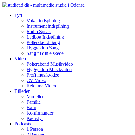
Skip
to
Lyd
content
Vokal indspilning
Instrument indspilning
Radio Speak
Lydbog Indspilning
Polterabend Sang
Hyggeklub Sang
Sang til din elskede
Video
Polterabend Musikvideo
Hyggeklub Musikvideo
Proff musikvideo
CV Video
Reklame Video
Billeder
Modeller
Familie
Børn
Konfirmander
Kæledyr
Podcasts
1 Person
2 Personer