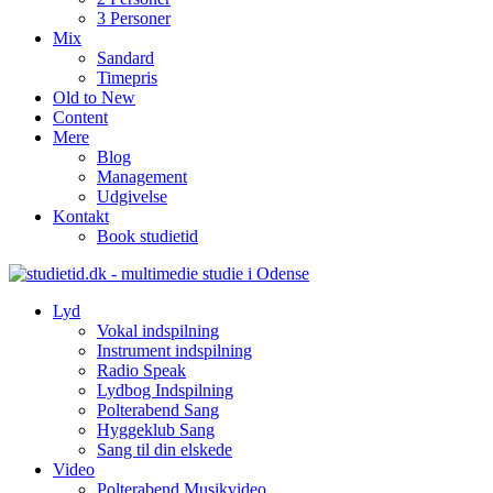
3 Personer
Mix
Sandard
Timepris
Old to New
Content
Mere
Blog
Management
Udgivelse
Kontakt
Book studietid
Lyd
Vokal indspilning
Instrument indspilning
Radio Speak
Lydbog Indspilning
Polterabend Sang
Hyggeklub Sang
Sang til din elskede
Video
Polterabend Musikvideo