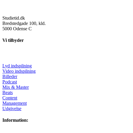
Studietid.dk
Bredstedgade 100, kld.
5000 Odense C
Vi tilbyder
Lyd indspilning
Video indspilning
Billeder
Podcast
Mix & Master
Beats
Content
Management
Udgivelse
Information: