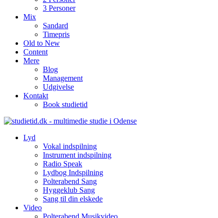
3 Personer
Mix
Sandard
Timepris
Old to New
Content
Mere
Blog
Management
Udgivelse
Kontakt
Book studietid
Lyd
Vokal indspilning
Instrument indspilning
Radio Speak
Lydbog Indspilning
Polterabend Sang
Hyggeklub Sang
Sang til din elskede
Video
Polterabend Musikvideo