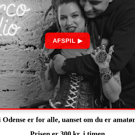
AFSPIL ▶
 Odense er for alle, uanset om du er amatør
Prisen er 300 kr. i timen