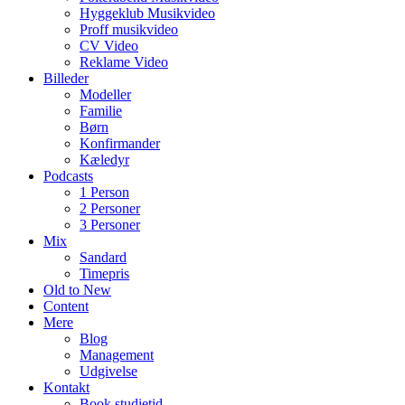
Hyggeklub Musikvideo
Proff musikvideo
CV Video
Reklame Video
Billeder
Modeller
Familie
Børn
Konfirmander
Kæledyr
Podcasts
1 Person
2 Personer
3 Personer
Mix
Sandard
Timepris
Old to New
Content
Mere
Blog
Management
Udgivelse
Kontakt
Book studietid