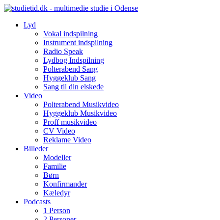
Skip
to
Lyd
content
Vokal indspilning
Instrument indspilning
Radio Speak
Lydbog Indspilning
Polterabend Sang
Hyggeklub Sang
Sang til din elskede
Video
Polterabend Musikvideo
Hyggeklub Musikvideo
Proff musikvideo
CV Video
Reklame Video
Billeder
Modeller
Familie
Børn
Konfirmander
Kæledyr
Podcasts
1 Person
2 Personer