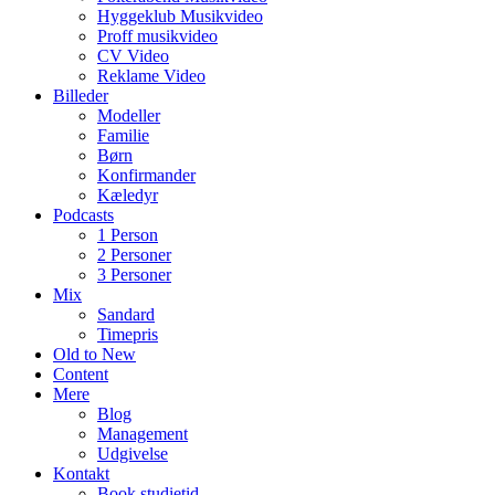
Hyggeklub Musikvideo
Proff musikvideo
CV Video
Reklame Video
Billeder
Modeller
Familie
Børn
Konfirmander
Kæledyr
Podcasts
1 Person
2 Personer
3 Personer
Mix
Sandard
Timepris
Old to New
Content
Mere
Blog
Management
Udgivelse
Kontakt
Book studietid