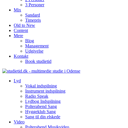
3 Personer
Mix
Sandard
Timepris
Old to New
Content
Mere
Blog
Management
Udgivelse
Kontakt
Book studietid
Lyd
Vokal indspilning
Instrument indspilning
Radio Speak
Lydbog Indspilning
Polterabend Sang
Hyggeklub Sang
Sang til din elskede
Video
Polterabend Musikvideo