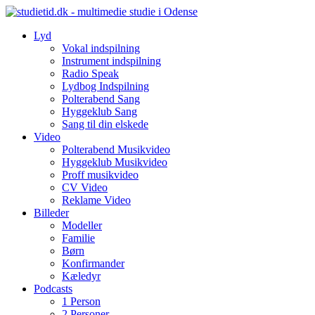
Skip
to
Lyd
content
Vokal indspilning
Instrument indspilning
Radio Speak
Lydbog Indspilning
Polterabend Sang
Hyggeklub Sang
Sang til din elskede
Video
Polterabend Musikvideo
Hyggeklub Musikvideo
Proff musikvideo
CV Video
Reklame Video
Billeder
Modeller
Familie
Børn
Konfirmander
Kæledyr
Podcasts
1 Person
2 Personer