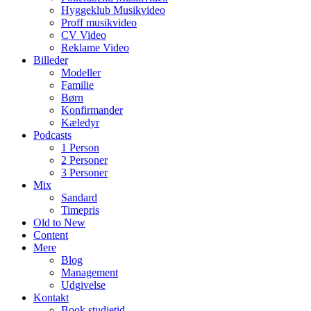
Hyggeklub Musikvideo
Proff musikvideo
CV Video
Reklame Video
Billeder
Modeller
Familie
Børn
Konfirmander
Kæledyr
Podcasts
1 Person
2 Personer
3 Personer
Mix
Sandard
Timepris
Old to New
Content
Mere
Blog
Management
Udgivelse
Kontakt
Book studietid