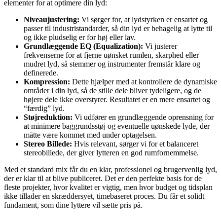
elementer for at optimere din lyd:
Niveaujustering:
Vi sørger for, at lydstyrken er ensartet og
passer til industristandarder, så din lyd er behagelig at lytte til
og ikke pludselig er for høj eller lav.
Grundlæggende EQ (Equalization):
Vi justerer
frekvenserne for at fjerne uønsket rumlen, skarphed eller
mudret lyd, så stemmer og instrumenter fremstår klare og
definerede.
Kompression:
Dette hjælper med at kontrollere de dynamiske
områder i din lyd, så de stille dele bliver tydeligere, og de
højere dele ikke overstyrer. Resultatet er en mere ensartet og
“færdig” lyd.
Støjreduktion:
Vi udfører en grundlæggende oprensning for
at minimere baggrundsstøj og eventuelle uønskede lyde, der
måtte være kommet med under optagelsen.
Stereo Billede:
Hvis relevant, sørger vi for et balanceret
stereobillede, der giver lytteren en god rumfornemmelse.
Med et standard mix får du en klar, professionel og brugervenlig lyd,
der er klar til at blive publiceret. Det er den perfekte basis for de
fleste projekter, hvor kvalitet er vigtig, men hvor budget og tidsplan
ikke tillader en skræddersyet, timebaseret proces. Du får et solidt
fundament, som dine lyttere vil sætte pris på.