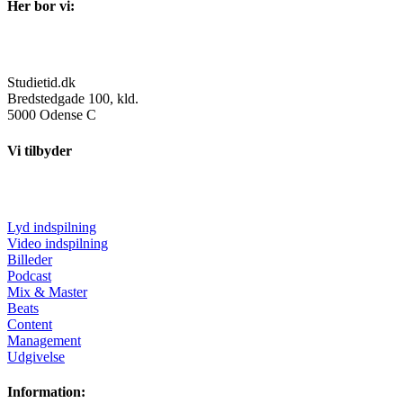
Her bor vi:
Studietid.dk
Bredstedgade 100, kld.
5000 Odense C
Vi tilbyder
Lyd indspilning
Video indspilning
Billeder
Podcast
Mix & Master
Beats
Content
Management
Udgivelse
Information: