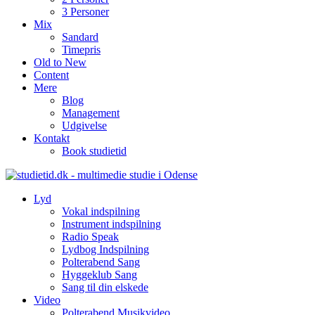
3 Personer
Mix
Sandard
Timepris
Old to New
Content
Mere
Blog
Management
Udgivelse
Kontakt
Book studietid
Lyd
Vokal indspilning
Instrument indspilning
Radio Speak
Lydbog Indspilning
Polterabend Sang
Hyggeklub Sang
Sang til din elskede
Video
Polterabend Musikvideo