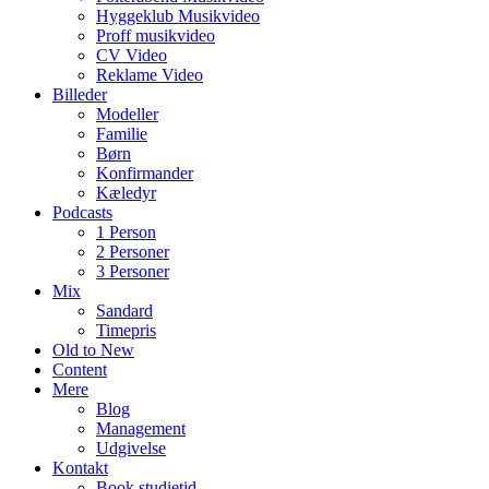
Hyggeklub Musikvideo
Proff musikvideo
CV Video
Reklame Video
Billeder
Modeller
Familie
Børn
Konfirmander
Kæledyr
Podcasts
1 Person
2 Personer
3 Personer
Mix
Sandard
Timepris
Old to New
Content
Mere
Blog
Management
Udgivelse
Kontakt
Book studietid