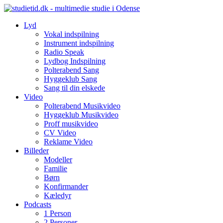
Skip
to
Lyd
content
Vokal indspilning
Instrument indspilning
Radio Speak
Lydbog Indspilning
Polterabend Sang
Hyggeklub Sang
Sang til din elskede
Video
Polterabend Musikvideo
Hyggeklub Musikvideo
Proff musikvideo
CV Video
Reklame Video
Billeder
Modeller
Familie
Børn
Konfirmander
Kæledyr
Podcasts
1 Person
2 Personer